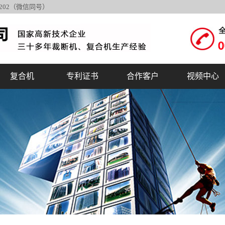
6202（微信同号）
复合机
专利证书
合作客户
视频中心
汽车内饰裁断机
销售网络
磨料磨具裁断机
合作伙伴
吸塑包装裁断机
体育用品裁断机
箱包鞋帽皮具裁
标签纸杯饭盒裁
华森与德国合作