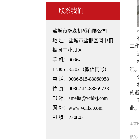
联系我们
盐城市华森机械有限公司
地 址：盐城市盐都区冈中镇
工
振冈工业园区
手 机：0086-
17305156202（微信同号）
况
电 话：0086-515-88868958
传 真：0086-515-88869723
的
邮 箱：amelia@ychlxj.com
网 址：www.ychlxj.com
此
邮 编：224042
本文网址：
相关