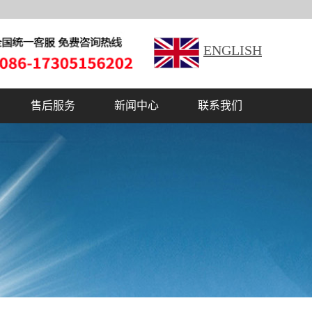
ENGLISH
售后服务
新闻中心
联系我们