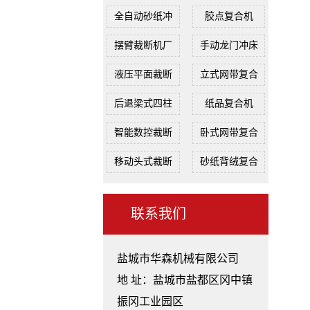
全自动砂纸冲
胶点复合机
摆臂裁断机厂
手动龙门冲床
液压平面裁断
立式网带复合
后退梁式四柱
纸品复合机
智能数控裁断
卧式网带复合
移动头式裁断
砂纸背绒复合
联系我们
盐城市华森机械有限公司
地 址：盐城市盐都区冈中镇
振冈工业园区