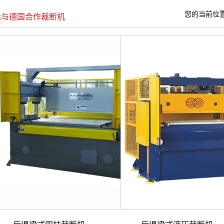
砂纸、地毯、海
您的当前位
森与德国合作裁断机
自动口罩生产机