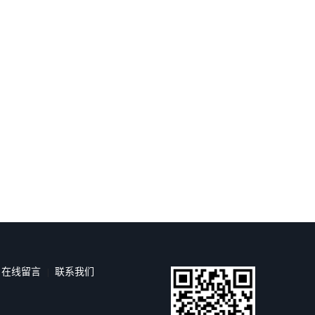
在线留言
联系我们
|
|