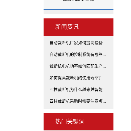
新闻资讯
自动裁断机厂家如何提高设备...
自动裁断机的控制系统有哪些...
裁断机电机功率如何匹配生产...
如何提高裁断机的使用寿命？...
四柱裁断机为什么越来越智能...
四柱裁断机采购时需要注意哪...
热门关键词