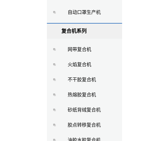
自动口罩生产机
复合机系列
网带复合机
火焰复合机
不干胶复合机
热熔胶复合机
砂纸背绒复合机
胶点转移复合机
油胶水胶复合机