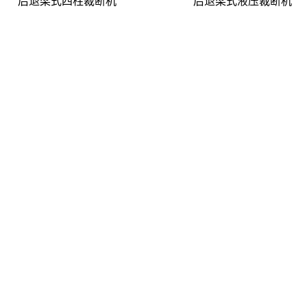
后退梁式四柱裁断机
后退梁式液压裁断机