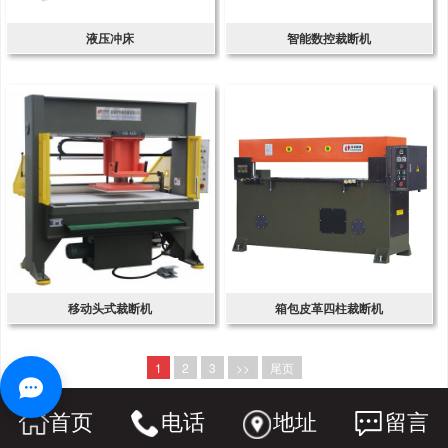
液压冲床
智能数控裁断机
移动头式裁断机
箱包皮革四柱裁断机
1
2
3
>>
尾页
首页
电话
地址
留言