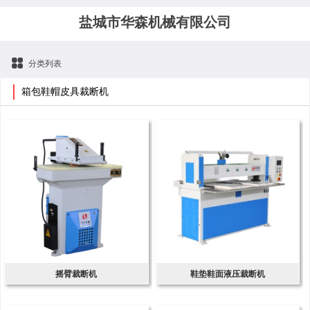
盐城市华森机械有限公司
分类列表
箱包鞋帽皮具裁断机
摇臂裁断机
鞋垫鞋面液压裁断机