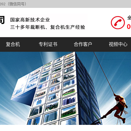
6202（微信同号）
复合机
专利证书
合作客户
视频中心
汽车内饰裁断机
销售网络
磨料磨具裁断机
合作伙伴
吸塑包装裁断机
体育用品裁断机
箱包鞋帽皮具裁
标签纸杯饭盒裁
华森与德国合作