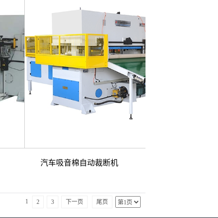
汽车吸音棉自动裁断机
1
2
3
下一页
尾页