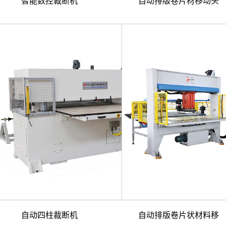
智能数控裁断机
自动排版卷片材移动头
自动四柱裁断机
自动排版卷片状材料移