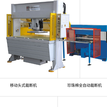
移动头式裁断机
珍珠棉全自动裁断机