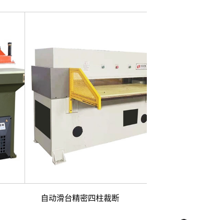
自动滑台精密四柱裁断