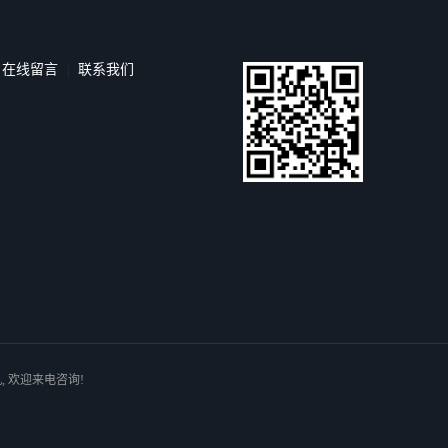
在线留言
联系我们
|
|
机
, 欢迎来电咨询!