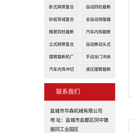
卧式网带复合
自动四柱裁断
砂纸背绒复合
全自动排版裁
精密四柱裁断
汽车内饰裁断
立式网带复合
自动移动头式
摆臂裁断机厂
手动龙门冲床
汽车内饰冲切
液压摆臂裁断
联系我们
盐城市华森机械有限公司
地 址：盐城市盐都区冈中镇
振冈工业园区