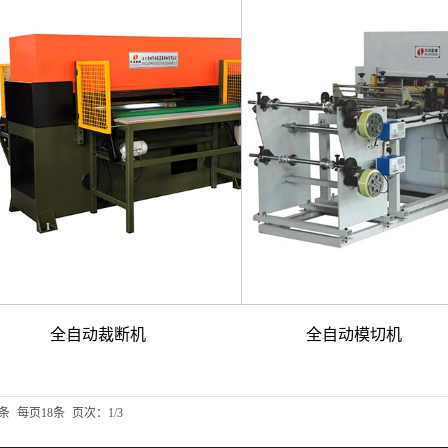
全自动裁断机
全自动模切机
4条
每页18条
页次：1/3