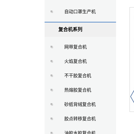
自动口罩生产机
复合机系列
网带复合机
火焰复合机
不干胶复合机
热熔胶复合机
砂纸背绒复合机
胶点转移复合机
油胶水胶复合机