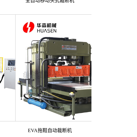
全自动移动头式裁断机
EVA拖鞋自动裁断机