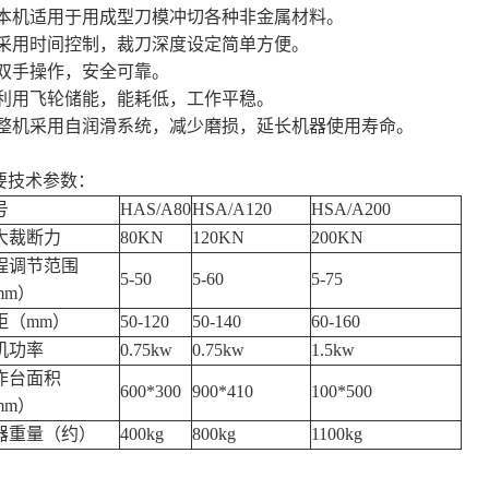
. 本机适用于用成型刀模冲切各种非金属材料。
. 采用时间控制，裁刀深度设定简单方便。
. 双手操作，安全可靠。
. 利用飞轮储能，能耗低，工作平稳。
. 整机采用自润滑系统，减少磨损，延长机器使用寿命。
要技术参数：
号
HAS/A80
HSA/A120
HSA/A200
大裁断力
80KN
120KN
200KN
程调节范围
5-50
5-60
5-75
mm）
距（mm）
50-120
50-140
60-160
机功率
0.75kw
0.75kw
1.5kw
作台面积
600*300
900*410
100*500
mm）
器重量（约）
400kg
800kg
1100kg