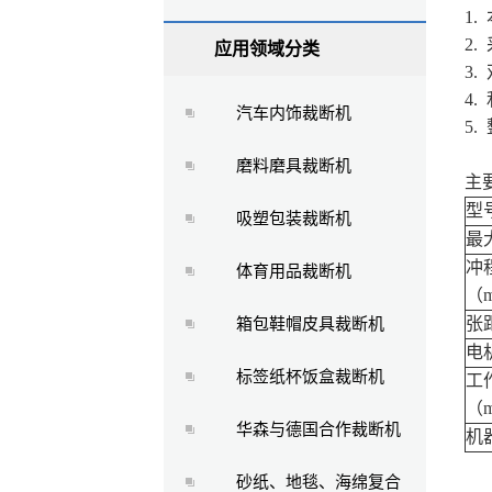
1
2
应用领域分类
3
4
汽车内饰裁断机
5
磨料磨具裁断机
主
型
吸塑包装裁断机
最
冲
体育用品裁断机
（
张
箱包鞋帽皮具裁断机
电
标签纸杯饭盒裁断机
工
（
华森与德国合作裁断机
机
砂纸、地毯、海绵复合