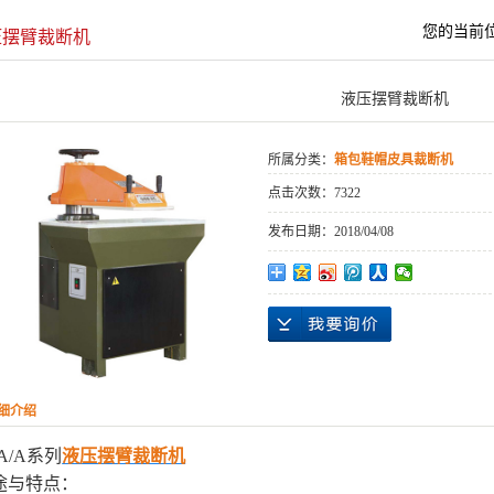
砂纸、地毯、海
您的当前
压摆臂裁断机
自动口罩生产机
液压摆臂裁断机
所属分类：
箱包鞋帽皮具裁断机
点击次数：
7322
发布日期：
2018/04/08
细介绍
A/A系列
液压摆臂裁断机
途与特点：