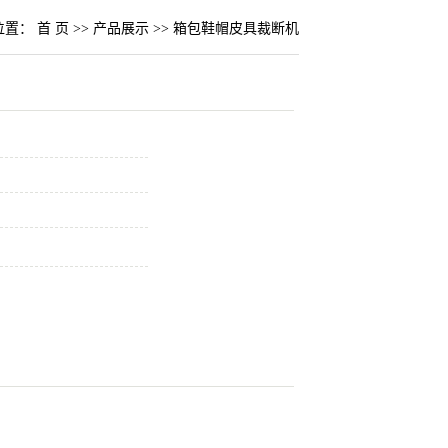
位置：
首 页
>>
产品展示
>>
箱包鞋帽皮具裁断机