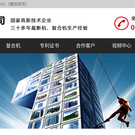
6202（微信同号）
复合机
专利证书
合作客户
视频中心
汽车内饰裁断机
销售网络
磨料磨具裁断机
合作伙伴
吸塑包装裁断机
体育用品裁断机
箱包鞋帽皮具裁
标签纸杯饭盒裁
华森与德国合作