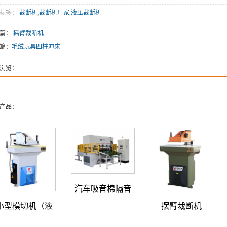
关标签：
裁断机
,
裁断机厂家
,
液压裁断机
一篇：
摇臂裁断机
篇：
毛绒玩具四柱冲床
浏览：
产品：
汽车吸音棉隔音
小型模切机（液
摆臂裁断机
棉封边