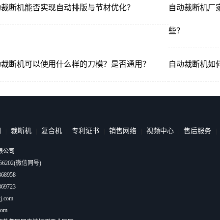
动裁断机能否实现自动排版与节材优化？
自动裁断机厂
些？
动裁断机可以使用什么样的刀模？是否通用？
自动裁断机如
们
裁断机
复合机
专利证书
销售网络
视频中心
售后服务
|
|
|
|
|
|
限公司
156202(微信同号)
68958
69723
j.com
com