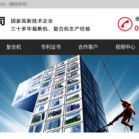
6202（微信同号）
复合机
专利证书
合作客户
视频中心
汽车内饰裁断机
销售网络
磨料磨具裁断机
合作伙伴
吸塑包装裁断机
体育用品裁断机
箱包鞋帽皮具裁
标签纸杯饭盒裁
华森与德国合作